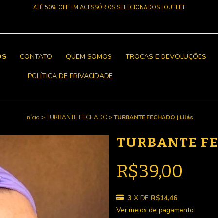
ATÉ 50% OFF EM ACESSÓRIOS SELECIONADOS | OUTLET
OS
CONTATO
QUEM SOMOS
TROCAS E DEVOLUÇÕES
POLÍTICA DE PRIVACIDADE
Início
>
TURBANTE FECHADO
>
TURBANTE FECHADO | Lilás
TURBANTE FE
R$39,00
3
X DE
R$14,46
Ver meios de pagamento