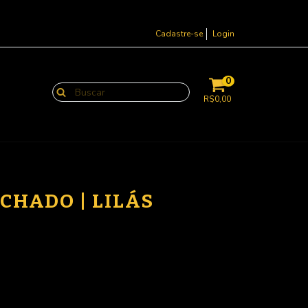
Cadastre-se
Login
0
R$0,00
CHADO | LILÁS