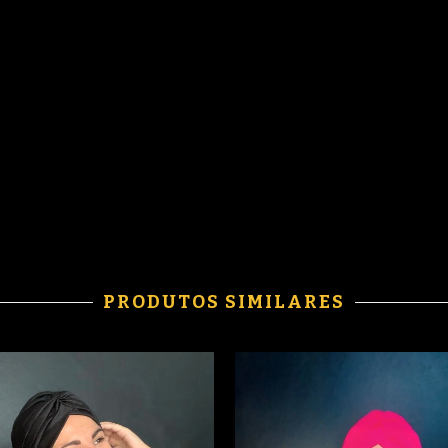
PRODUTOS SIMILARES