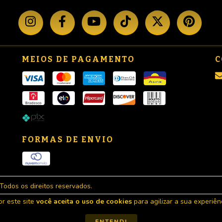
MEIOS DE PAGAMENTO
C
FORMAS DE ENVIO
dos os direitos reservados.
r este site
você aceita o uso de cookies
para agilizar a sua experiên
ENTENDI