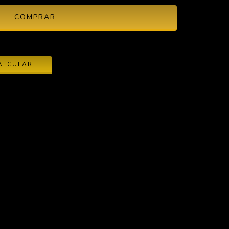
ALTERAR CEP
ALCULAR