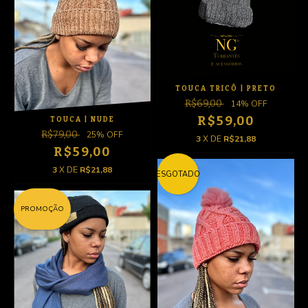
TOUCA TRICÔ | PRETO
R$69,00
14
% OFF
R$59,00
TOUCA | NUDE
R$79,00
25
% OFF
3
X DE
R$21,88
R$59,00
3
X DE
R$21,88
ESGOTADO
PROMOÇÃO