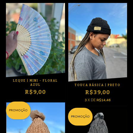
LEQUE | MINI - FLORAL
AZUL
TOUCA BÁSICA | PRETO
R$9,00
R$39,00
3
X DE
R$14,46
PROMOÇÃO
PROMOÇÃO