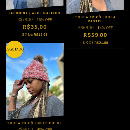
PASHMINA | AZUL MARINHO
TOUCA TRICÔ | ROSA
R$79,00
56
% OFF
PASTEL
R$35,00
R$69,00
14
% OFF
R$59,00
3
X DE
R$12,98
3
X DE
R$21,88
ESGOTADO
TOUCA TRICÔ | MULTICOLOR
R$69,00
43
% OFF