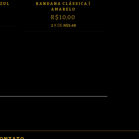
AZUL
BANDANA CLÁSSICA |
AMARELO
R$10,00
2
X DE
R$5,48
BANDANA