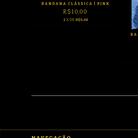
PADA |
BANDANA CLÁSSICA | PINK
TA
R$10,00
2
X DE
R$5,48
BA